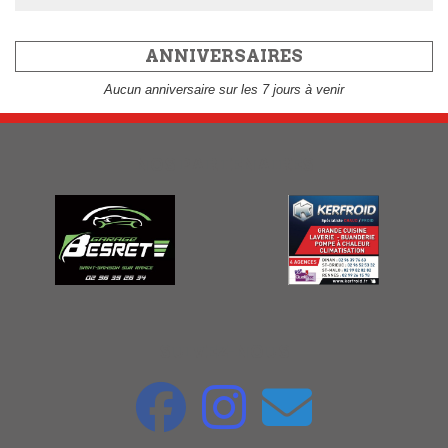
Initiation à l’arbitrage basket à Saint-Samson-sur-
Rance avec le Dinan Basket Samsonnais
09 mars 2026 à 21H21
Initiation à l'arbitrage - Dinan Basket Samsonnais
14 février 2026 à 17H23
Save the date 21 Mars 2026 - la soirée du club
07 février 2026 à 21H12
TOUS LES ARTICLES
ANNIVERSAIRES
Aucun anniversaire sur les 7 jours à venir
NOS PARTENAIRES