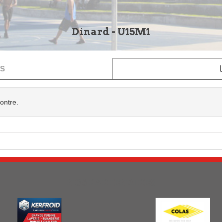
Dinard - U15M1
S
contre.
NOS PARTENAIRES