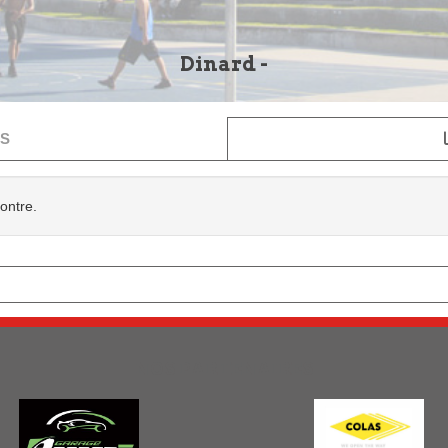
Dinard -
S
contre.
NOS PARTENAIRES