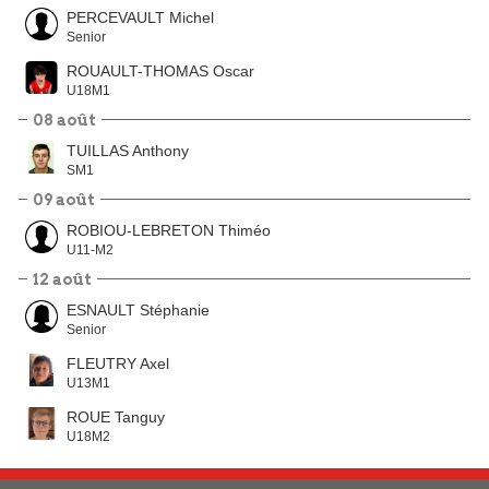
PERCEVAULT Michel
Senior
ROUAULT-THOMAS Oscar
U18M1
08 août
TUILLAS Anthony
SM1
09 août
ROBIOU-LEBRETON Thiméo
U11-M2
12 août
ESNAULT Stéphanie
Senior
FLEUTRY Axel
U13M1
ROUE Tanguy
U18M2